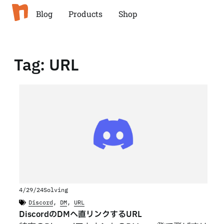
Blog
Products
Shop
Tag: URL
4/29/24
Solving
Discord
,
DM
,
URL
DiscordのDMへ直リンクするURL